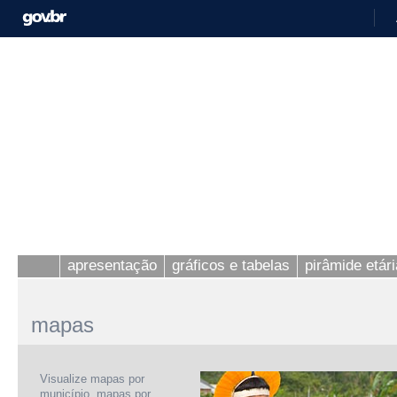
apresentação
gráficos e tabelas
pirâmide etári
mapas
Visualize mapas por
município, mapas por