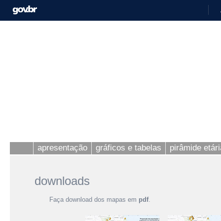
apresentação
gráficos e tabelas
pirâmide etári
downloads
Faça download dos mapas em
pdf
.